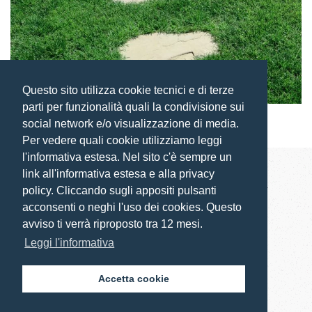
Questo sito utilizza cookie tecnici e di terze
parti per funzionalità quali la condivisione sui
social network e/o visualizzazione di media.
Per vedere quali cookie utilizziamo leggi
l'informativa estesa. Nel sito c'è sempre un
link all'informativa estesa e alla privacy
Chiai s.r.l. | P.IVA 01096790918 | REA: NU-74444
policy. Cliccando sugli appositi pulsanti
acconsenti o neghi l'uso dei cookies. Questo
Via Generale Toxiri sn 08048 – Tortolì (OG)
avviso ti verrà riproposto tra 12 mesi.
Tel. 0782 623104
Leggi l'informativa
Accetta cookie
PRIVACY POLICY